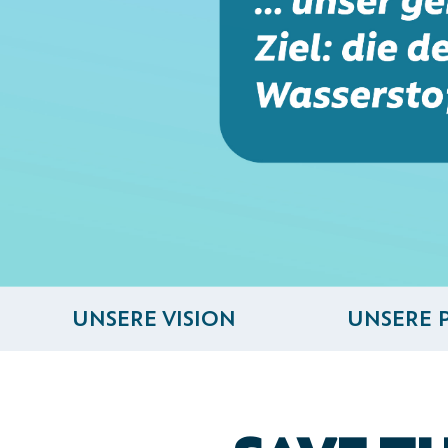
Navigation überspringen
UNSERE VISION
UNSERE 