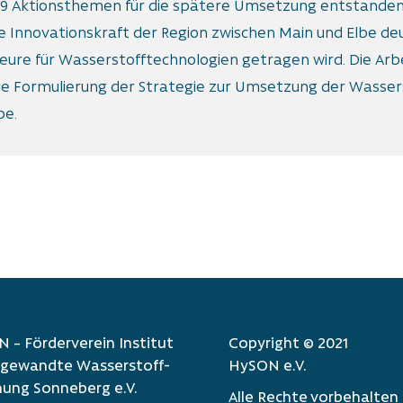
us 9 Aktionsthemen für die spätere Umsetzung entstand
 Innovationskraft der Region zwischen Main und Elbe deut
eure für Wasserstofftechnologien getragen wird. Die Ar
 die Formulierung der Strategie zur Umsetzung der Wasse
be.
 – Förder­verein Institut
Copyright © 2021
­ge­wand­te Wasser­stoff­
HySON e.V.
hung Sonne­berg e.V.
Alle Rechte vorbehalten