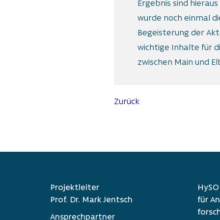
Ergebnis sind hiera
wurde noch einmal die
Begeisterung der Akt
wichtige Inhalte für
zwischen Main und El
Zurück
Projektleiter
HySON
Prof. Dr. Mark Jentsch
für An
for­sc
Ansprechpartner