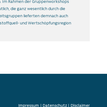
en. Im Rahmen der Gruppenworkshops
lich, die ganz wesentlich durch die
beitsgruppen lieferten demnach auch
rstoffquell- und Wertschöpfungsregion
Navigation überspringen
Impressum
Datenschutz
Disclaimer