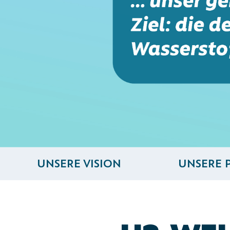
Navigation überspringen
UNSERE VISION
UNSERE 